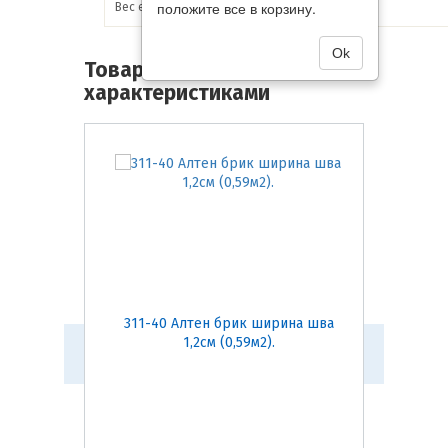
положите все в корзину.
Вес единицы товара:
49.3 кг
Ok
Товары со схожими
характеристиками
311-40 Алтен брик ширина шва
201-2
1,2см (0,59м2).