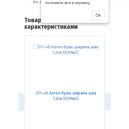
положите все в корзину.
Вес единицы товара:
21.1 кг
Ok
Товары со схожими
характеристиками
311-40 Алтен брик ширина шва
201-2
1,2см (0,59м2).