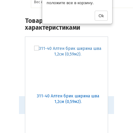
положите все в корзину.
Вес единицы товара:
21.1 кг
Ok
Товары со схожими
характеристиками
311-40 Алтен брик ширина шва
201-2
1,2см (0,59м2).