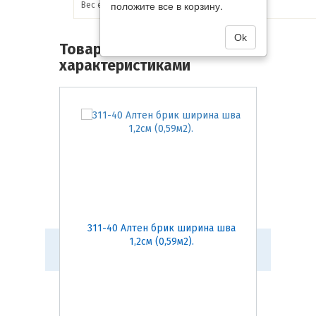
положите все в корзину.
Вес единицы товара:
20.7 кг
Ok
Товары со схожими
характеристиками
311-40 Алтен брик ширина шва
201-2
1,2см (0,59м2).