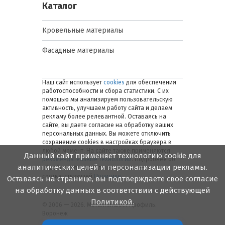
Каталог
Кровельные материалы
Фасадные материалы
Наш сайт использует
cookies
для обеспечения
работоспособности и сбора статистики. С их
помощью мы анализируем пользовательскую
активность, улучшаем работу сайта и делаем
рекламу более релевантной. Оставаясь на
сайте, вы даете согласие на обработку ваших
персональных данных. Вы можете отключить
сохранение cookies в настройках браузера в
любой момент. На сайте также применяются
Данный сайт применяет технологию cookie для
рекомендательные технологии
. Подробнее об
аналитических целей и персонализации рекламы.
обработке персональных данных — в
соответствующей
Политике
.
Оставаясь на странице, вы подтверждаете свое согласие
на обработку данных в соответствии с действующей
Политикой.
© 2006 — 2026. Металлинвест Профиль.
Воронеж