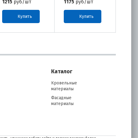
1215
руб/шт
1175
руб/шт
720
р
Купить
Купить
Каталог
Кровельные
материалы
Фасадные
материалы