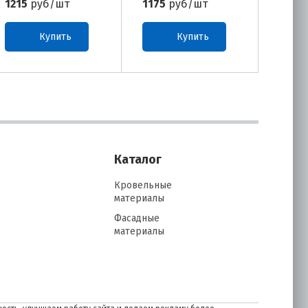
1215
руб/шт
1175
руб/шт
720
р
Купить
Купить
Каталог
Кровельные
материалы
Фасадные
материалы