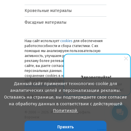
Кровельные материалы
Фасадные материалы
Наш сайт использует
cookies
для обеспечения
работоспособности и сбора статистики. С их
помощью мы анализируем пользовательскую
активность, улучшаем работу сайта и делаем
рекламу более релевантной. Оставаясь на
сайте, вы даете согласие на обработку ваших
персональных данных. Вы можете отключить
сохранение cookies в настройках браузера в
Здравствуйте!
любой момент. На сайте также применяются
Данный сайт применяет технологию cookie для
Мы готовы ответить на Ваши
рекомендательные технологии
. Подробнее об
вопросы или перезвонить Вам!
аналитических целей и персонализации рекламы.
обработке персональных данных — в
соответствующей
Политике
.
Оставаясь на странице, вы подтверждаете свое согласие
на обработку данных в соответствии с действующей
Политикой.
© 2006 — 2026. Металлинвест Профиль.
Воронеж
Принять