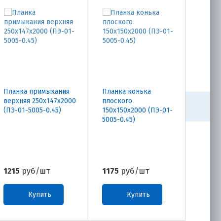
Планка примыкания
Планка конька
Планк
верхняя 250х147х2000
плоского
100х6
(ПЭ-01-5005-0.45)
150х150х2000 (ПЭ-01-
5005-0
5005-0.45)
1215
руб/шт
1175
руб/шт
720
р
Купить
Купить