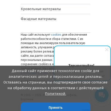
Кровельные материалы
Фасадные материалы
Наш сайт использует
cookies
для обеспечения
работоспособности и сбора статистики. С их
помощью мы анализируем пользовательскую
активность, улучшаем работу сайта и делаем
рекламу более релевантной. Оставаясь на
сайте, вы даете согласие на обработку ваших
персональных данных. Вы можете отключить
сохранение cookies в настройках браузера в
Здравствуйте!
любой момент. На сайте также применяются
Данный сайт применяет технологию cookie для
Мы готовы ответить на Ваши
рекомендательные технологии
. Подробнее об
вопросы или перезвонить Вам!
аналитических целей и персонализации рекламы.
обработке персональных данных — в
соответствующей
Политике
.
Оставаясь на странице, вы подтверждаете свое согласие
на обработку данных в соответствии с действующей
Политикой.
© 2006 — 2026. Металлинвест Профиль.
Воронеж
Принять