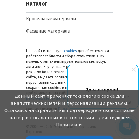
Каталог
Кровельные материалы
Фасадные материалы
Наш сайт использует
cookies
для обеспечения
работоспособности и сбора статистики. С их
помощью мы анализируем пользовательскую
активность, улучшаем работу сайта и делаем
рекламу более релевантной. Оставаясь на
сайте, вы даете согласие на обработку ваших
персональных данных. Вы можете отключить
сохранение cookies в настройках браузера в
Здравствуйте!
любой момент. На сайте также применяются
Данный сайт применяет технологию cookie для
Мы готовы ответить на Ваши
рекомендательные технологии
. Подробнее об
вопросы или перезвонить Вам!
аналитических целей и персонализации рекламы.
обработке персональных данных — в
соответствующей
Политике
.
Оставаясь на странице, вы подтверждаете свое согласие
на обработку данных в соответствии с действующей
Политикой.
© 2006 — 2026. Металлинвест Профиль.
Воронеж