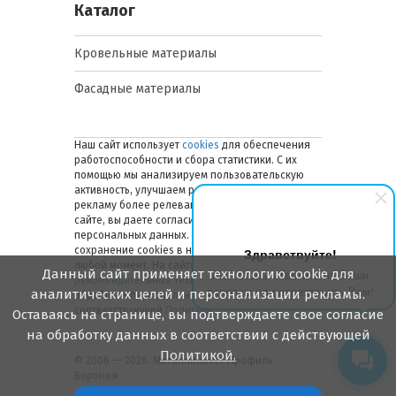
Каталог
Кровельные материалы
Фасадные материалы
Наш сайт использует
cookies
для обеспечения
работоспособности и сбора статистики. С их
помощью мы анализируем пользовательскую
активность, улучшаем работу сайта и делаем
рекламу более релевантной. Оставаясь на
сайте, вы даете согласие на обработку ваших
персональных данных. Вы можете отключить
сохранение cookies в настройках браузера в
Здравствуйте!
любой момент. На сайте также применяются
Данный сайт применяет технологию cookie для
Мы готовы ответить на Ваши
рекомендательные технологии
. Подробнее об
вопросы или перезвонить Вам!
аналитических целей и персонализации рекламы.
обработке персональных данных — в
соответствующей
Политике
.
Оставаясь на странице, вы подтверждаете свое согласие
на обработку данных в соответствии с действующей
Политикой.
© 2006 — 2026. Металлинвест Профиль.
Воронеж