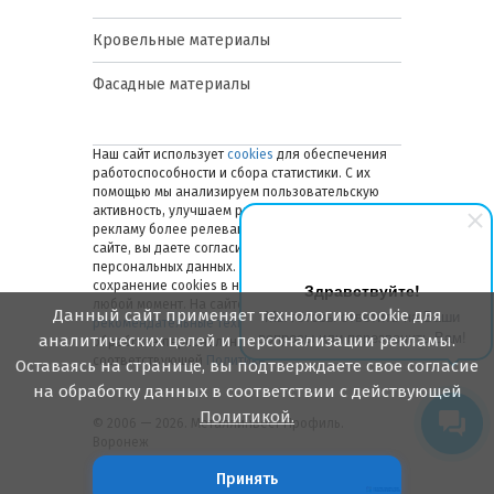
Кровельные материалы
Фасадные материалы
Наш сайт использует
cookies
для обеспечения
работоспособности и сбора статистики. С их
помощью мы анализируем пользовательскую
активность, улучшаем работу сайта и делаем
рекламу более релевантной. Оставаясь на
сайте, вы даете согласие на обработку ваших
персональных данных. Вы можете отключить
сохранение cookies в настройках браузера в
Здравствуйте!
любой момент. На сайте также применяются
Данный сайт применяет технологию cookie для
Мы готовы ответить на Ваши
рекомендательные технологии
. Подробнее об
вопросы или перезвонить Вам!
аналитических целей и персонализации рекламы.
обработке персональных данных — в
соответствующей
Политике
.
Оставаясь на странице, вы подтверждаете свое согласие
на обработку данных в соответствии с действующей
Политикой.
© 2006 — 2026. Металлинвест Профиль.
Воронеж
Принять