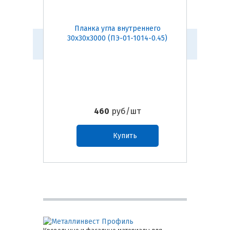
Планка угла внутреннего
Пл
30х30х3000 (ПЭ-01-1014-0.45)
75х75
460
руб/шт
Купить