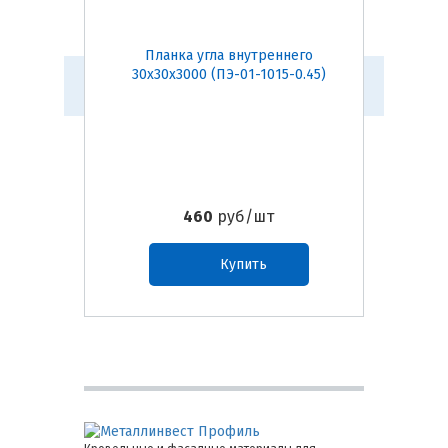
Планка угла внутреннего
Пл
30х30х3000 (ПЭ-01-1015-0.45)
75х75
460
руб/шт
Купить