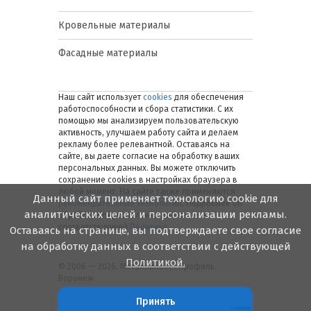
Кровельные материалы
Фасадные материалы
Наш сайт использует
cookies
для обеспечения
работоспособности и сбора статистики. С их
помощью мы анализируем пользовательскую
активность, улучшаем работу сайта и делаем
рекламу более релевантной. Оставаясь на
сайте, вы даете согласие на обработку ваших
персональных данных. Вы можете отключить
сохранение cookies в настройках браузера в
любой момент. На сайте также применяются
Данный сайт применяет технологию cookie для
рекомендательные технологии
. Подробнее об
аналитических целей и персонализации рекламы.
обработке персональных данных — в
соответствующей
Политике
.
Оставаясь на странице, вы подтверждаете свое согласие
на обработку данных в соответствии с действующей
Политикой.
© 2006 — 2026. Металлинвест Профиль.
Воронеж
Принять