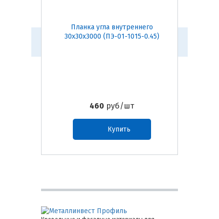
Планка угла внутреннего
Пл
30х30х3000 (ПЭ-01-1015-0.45)
75х75
460
руб/шт
Купить