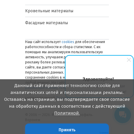
Кровельные материалы
Фасадные материалы
Наш сайт использует
cookies
для обеспечения
работоспособности и сбора статистики. С их
помощью мы анализируем пользовательскую
активность, улучшаем работу сайта и делаем
рекламу более релевантной. Оставаясь на
сайте, вы даете согласие на обработку ваших
персональных данных. Вы можете отключить
сохранение cookies в настройках браузера в
Здравствуйте!
любой момент. На сайте также применяются
Данный сайт применяет технологию cookie для
Мы готовы ответить на Ваши
рекомендательные технологии
. Подробнее об
вопросы или перезвонить Вам!
аналитических целей и персонализации рекламы.
обработке персональных данных — в
соответствующей
Политике
.
Оставаясь на странице, вы подтверждаете свое согласие
на обработку данных в соответствии с действующей
Политикой.
© 2006 — 2026. Металлинвест Профиль.
Воронеж
Принять