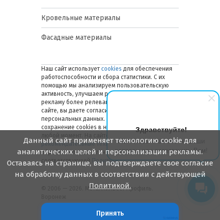
Кровельные материалы
Фасадные материалы
Наш сайт использует
cookies
для обеспечения
работоспособности и сбора статистики. С их
помощью мы анализируем пользовательскую
активность, улучшаем работу сайта и делаем
рекламу более релевантной. Оставаясь на
сайте, вы даете согласие на обработку ваших
персональных данных. Вы можете отключить
сохранение cookies в настройках браузера в
Здравствуйте!
любой момент. На сайте также применяются
Данный сайт применяет технологию cookie для
Мы готовы ответить на Ваши
рекомендательные технологии
. Подробнее об
вопросы или перезвонить Вам!
аналитических целей и персонализации рекламы.
обработке персональных данных — в
соответствующей
Политике
.
Оставаясь на странице, вы подтверждаете свое согласие
на обработку данных в соответствии с действующей
Политикой.
© 2006 — 2026. Металлинвест Профиль.
Воронеж
Принять