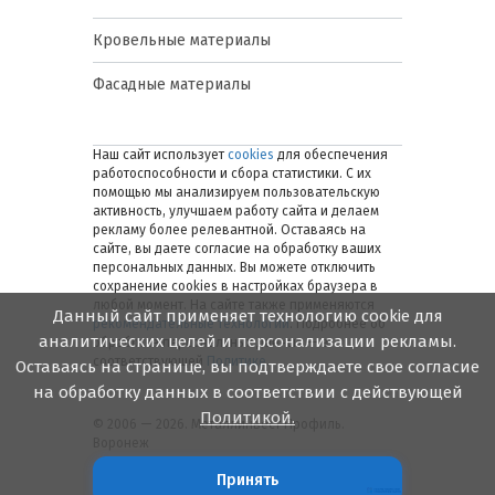
Кровельные материалы
Фасадные материалы
Наш сайт использует
cookies
для обеспечения
работоспособности и сбора статистики. С их
помощью мы анализируем пользовательскую
активность, улучшаем работу сайта и делаем
рекламу более релевантной. Оставаясь на
сайте, вы даете согласие на обработку ваших
персональных данных. Вы можете отключить
сохранение cookies в настройках браузера в
любой момент. На сайте также применяются
Данный сайт применяет технологию cookie для
рекомендательные технологии
. Подробнее об
аналитических целей и персонализации рекламы.
обработке персональных данных — в
соответствующей
Политике
.
Оставаясь на странице, вы подтверждаете свое согласие
на обработку данных в соответствии с действующей
Политикой.
© 2006 — 2026. Металлинвест Профиль.
Воронеж
Принять