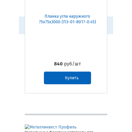
Планка угла наружного
Пл
75х75х3000 (ПЭ-01-8017-0.45)
50х50
840
руб/шт
Купить