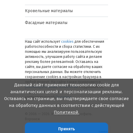
Кровельные материалы
Фасадные материалы
Наш сайт использует
cookies
для обеспечения
работоспособности и сбора статистики. С их
помощью мы анализируем пользовательскую
активность, улучшаем работу сайта и делаем
рекламу более релевантной. Оставаясь на
сайте, вы даете согласие на обработку ваших
персональных данных. Вы можете отключить
сохранение cookies в настройках браузера в
любой момент. На сайте также применяются
Данный сайт применяет технологию cookie для
рекомендательные технологии
. Подробнее об
аналитических целей и персонализации рекламы.
обработке персональных данных — в
соответствующей
Политике
.
Оставаясь на странице, вы подтверждаете свое согласие
на обработку данных в соответствии с действующей
Политикой.
© 2006 — 2026. Металлинвест Профиль.
Воронеж
Принять