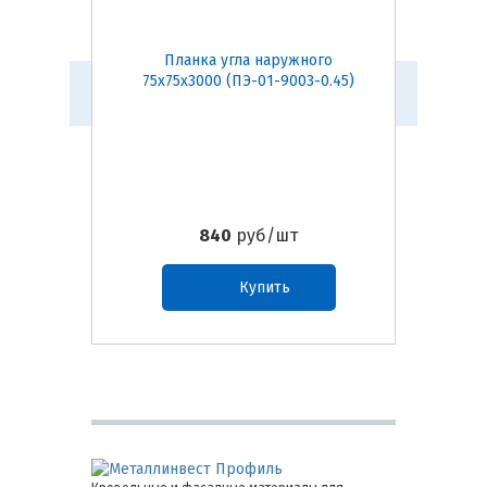
Планка угла наружного
Пл
75х75х3000 (ПЭ-01-9003-0.45)
50х50
840
руб/шт
Купить