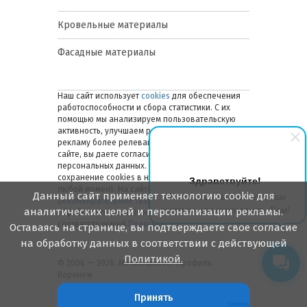
Кровельные материалы
Фасадные материалы
Наш сайт использует
cookies
для обеспечения
работоспособности и сбора статистики. С их
помощью мы анализируем пользовательскую
активность, улучшаем работу сайта и делаем
рекламу более релевантной. Оставаясь на
сайте, вы даете согласие на обработку ваших
персональных данных. Вы можете отключить
сохранение cookies в настройках браузера в
Здравствуйте!
любой момент. На сайте также применяются
Данный сайт применяет технологию cookie для
Мы готовы ответить на Ваши
рекомендательные технологии
. Подробнее об
вопросы или перезвонить Вам!
аналитических целей и персонализации рекламы.
обработке персональных данных — в
соответствующей
Политике
.
Оставаясь на странице, вы подтверждаете свое согласие
на обработку данных в соответствии с действующей
Политикой.
© 2006 — 2026. Металлинвест Профиль.
Воронеж
Принять