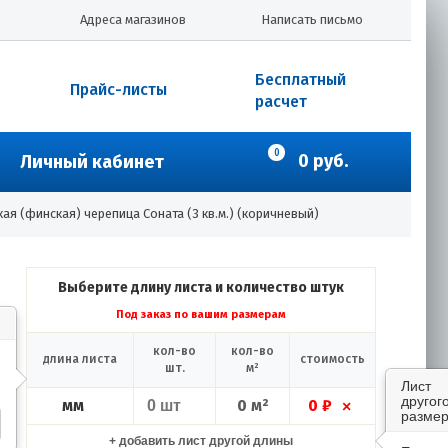
Адреса магазинов
Написать письмо
Бесплатный
Прайс-листы
расчет
0
0 руб.
Личный кабинет
кая (финская) черепица Соната (3 кв.м.) (коричневый)
Выберите длину листа и количество штук
Под заказ по вашим размерам
кол-во
кол-во
длина листа
стоимость
шт.
м²
Лист
другог
мм
0 м²
0 ₽
×
размер
+ добавить лист другой длины