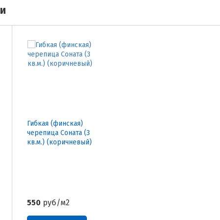
ми
Гибкая (финская)
черепица Соната (3
кв.м.) (коричневый)
550
руб/м2