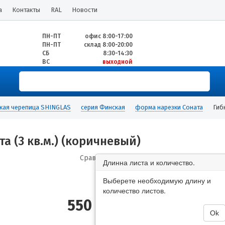
а
Контакты
RAL
Новости
ПН-ПТ
офис 8:00-17:00
ПН-ПТ
склад 8:00-20:00
СБ
8:30-14:30
ВС
выходной
кая черепица SHINGLAS
серия Финская
форма нарезки Соната
Гиб
а (3 кв.м.) (коричневый)
Сравнить
Длинна листа и количество.
Выберете необходимую длину и
количество листов.
550
руб/м2
Ok