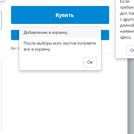
Если
требуе
доп.то
Купить
с друг
длино
нажми
Добавление в корзину.
Перезвоните мне сейчас!
здесь.
После выбора всех листов положите
все в корзину.
Вес единицы товара:
кг
O
Ok