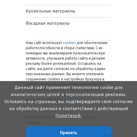
Кровельные материалы
Фасадные материалы
Наш сайт использует
cookies
для обеспечения
работоспособности и сбора статистики. С их
помощью мы анализируем пользовательскую
активность, улучшаем работу сайта и делаем
рекламу более релевантной. Оставаясь на
сайте, вы даете согласие на обработку ваших
персональных данных. Вы можете отключить
сохранение cookies в настройках браузера в
любой момент. На сайте также применяются
Данный сайт применяет технологию cookie для
рекомендательные технологии
. Подробнее об
аналитических целей и персонализации рекламы.
обработке персональных данных — в
соответствующей
Политике
.
Оставаясь на странице, вы подтверждаете свое согласие
на обработку данных в соответствии с действующей
Политикой.
© 2006 — 2026. Металлинвест Профиль.
Воронеж
Принять