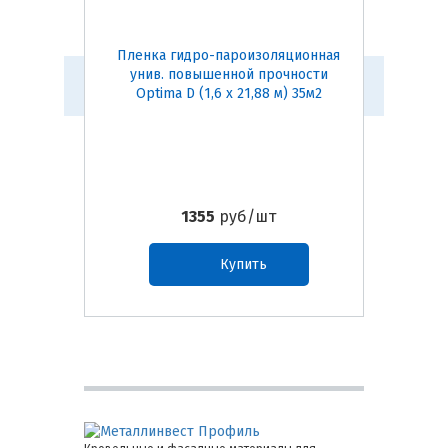
Пленка гидро-пароизоляционная
Пленка 
унив. повышенной прочности
B
Optima D (1,6 х 21,88 м) 35м2
1355
руб/шт
Купить