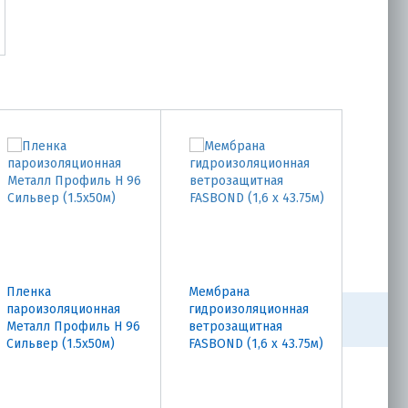
Пленка
Мембрана
Пленк
пароизоляционная
гидроизоляционная
гидро
Металл Профиль Н 96
ветрозащитная
Метал
Сильвер (1.5х50м)
FASBOND (1,6 х 43.75м)
Плюс 