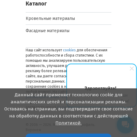
Каталог
Кровельные материалы
Фасадные материалы
Наш сайт использует
cookies
для обеспечения
работоспособности и сбора статистики. С их
помощью мы анализируем пользовательскую
активность, улучшаем работу сайта и делаем
рекламу более релевантной. Оставаясь на
сайте, вы даете согласие на обработку ваших
персональных данных. Вы можете отключить
сохранение cookies в настройках браузера в
Здравствуйте!
любой момент. На сайте также применяются
Данный сайт применяет технологию cookie для
Мы готовы ответить на Ваши
рекомендательные технологии
. Подробнее об
вопросы или перезвонить Вам!
аналитических целей и персонализации рекламы.
обработке персональных данных — в
соответствующей
Политике
.
Оставаясь на странице, вы подтверждаете свое согласие
на обработку данных в соответствии с действующей
Политикой.
© 2006 — 2026. Металлинвест Профиль.
Воронеж