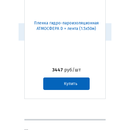
Пленка гидро-пароизоляционная
Ветр
АТМОСФЕРА D + лента (1.5х50м)
ф
3447
руб/шт
Купить