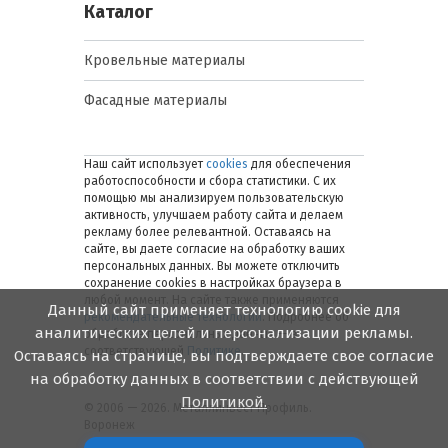
Каталог
Кровельные материалы
Фасадные материалы
Наш сайт использует
cookies
для обеспечения
работоспособности и сбора статистики. С их
помощью мы анализируем пользовательскую
активность, улучшаем работу сайта и делаем
рекламу более релевантной. Оставаясь на
сайте, вы даете согласие на обработку ваших
персональных данных. Вы можете отключить
сохранение cookies в настройках браузера в
любой момент. На сайте также применяются
Данный сайт применяет технологию cookie для
рекомендательные технологии
. Подробнее об
аналитических целей и персонализации рекламы.
обработке персональных данных — в
соответствующей
Политике
.
Оставаясь на странице, вы подтверждаете свое согласие
на обработку данных в соответствии с действующей
Политикой.
© 2006 — 2026. Металлинвест Профиль.
Воронеж