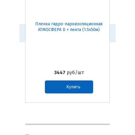
Пленка гидро-пароизоляционная
Ветр
АТМОСФЕРА D + лента (1.5х50м)
ф
3447
руб/шт
Купить