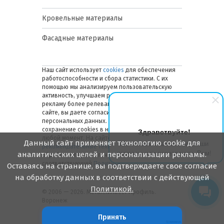
Кровельные материалы
Фасадные материалы
Наш сайт использует
cookies
для обеспечения
работоспособности и сбора статистики. С их
помощью мы анализируем пользовательскую
активность, улучшаем работу сайта и делаем
рекламу более релевантной. Оставаясь на
сайте, вы даете согласие на обработку ваших
персональных данных. Вы можете отключить
сохранение cookies в настройках браузера в
Здравствуйте!
любой момент. На сайте также применяются
Данный сайт применяет технологию cookie для
Мы готовы ответить на Ваши
рекомендательные технологии
. Подробнее об
вопросы или перезвонить Вам!
аналитических целей и персонализации рекламы.
обработке персональных данных — в
соответствующей
Политике
.
Оставаясь на странице, вы подтверждаете свое согласие
на обработку данных в соответствии с действующей
Политикой.
© 2006 — 2026. Металлинвест Профиль.
Воронеж
Принять