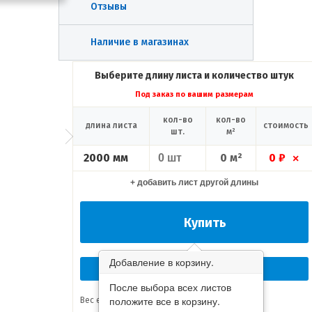
Отзывы
Наличие в магазинах
Выберите длину листа и количество штук
Под заказ по вашим размерам
кол-во
кол-во
длина листа
стоимость
шт.
м²
2000 мм
0 м²
0 ₽
×
+ добавить лист другой длины
Купить
Добавление в корзину.
Перезвоните мне сейчас!
После выбора всех листов
положите все в корзину.
Вес единицы товара:
3.52 кг