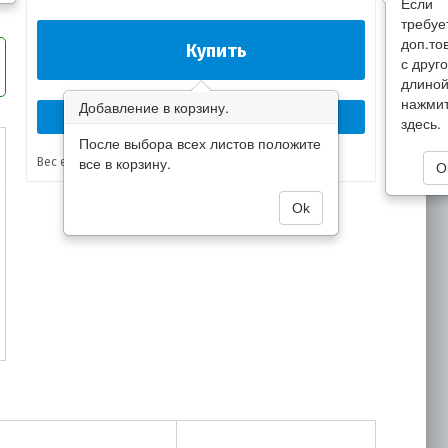
Если
требуе
доп.то
Купить
с друг
длино
нажми
Добавление в корзину.
Перезвоните мне сейчас!
здесь.
После выбора всех листов положите
все в корзину.
Вес единицы товара:
3.52 кг
O
Ok