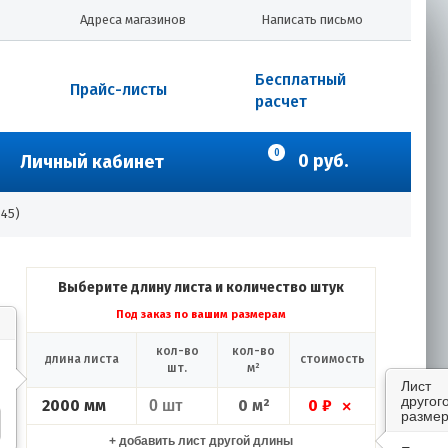
Адреса магазинов
Написать письмо
Бесплатный
Прайс-листы
расчет
0
0 руб.
Личный кабинет
.45)
Выберите длину листа и количество штук
Под заказ по вашим размерам
кол-во
кол-во
длина листа
стоимость
шт.
м²
Лист
другог
2000 мм
0 м²
0 ₽
×
размер
+ добавить лист другой длины