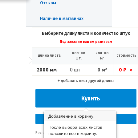
Отзывы
Наличие в магазинах
Выберите длину листа и количество штук
Под заказ по вашим размерам
кол-во
кол-во
длина листа
стоимость
шт.
м²
2000 мм
0 м²
0 ₽
×
+ добавить лист другой длины
Купить
Добавление в корзину.
Перезвоните мне сейчас!
После выбора всех листов
положите все в корзину.
Вес единицы товара:
3.52 кг