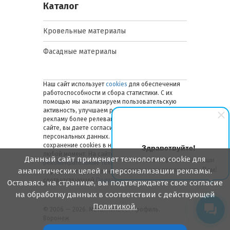
Каталог
Кровельные материалы
Фасадные материалы
Наш сайт использует
cookies
для обеспечения
работоспособности и сбора статистики. С их
помощью мы анализируем пользовательскую
активность, улучшаем работу сайта и делаем
рекламу более релевантной. Оставаясь на
сайте, вы даете согласие на обработку ваших
персональных данных. Вы можете отключить
сохранение cookies в настройках браузера в
Здравствуйте!
любой момент. На сайте также применяются
Данный сайт применяет технологию cookie для
Мы готовы ответить на Ваши
рекомендательные технологии
. Подробнее об
вопросы или перезвонить Вам!
аналитических целей и персонализации рекламы.
обработке персональных данных — в
соответствующей
Политике
.
Оставаясь на странице, вы подтверждаете свое согласие
на обработку данных в соответствии с действующей
Политикой.
© 2006 — 2026. Металлинвест Профиль.
Воронеж