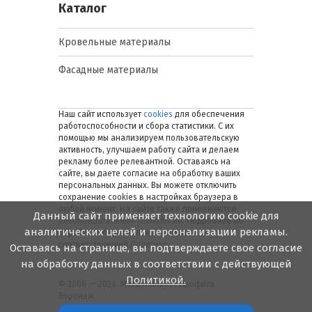
Каталог
Кровельные материалы
Фасадные материалы
Наш сайт использует
cookies
для обеспечения
работоспособности и сбора статистики. С их
помощью мы анализируем пользовательскую
активность, улучшаем работу сайта и делаем
рекламу более релевантной. Оставаясь на
сайте, вы даете согласие на обработку ваших
персональных данных. Вы можете отключить
сохранение cookies в настройках браузера в
любой момент. На сайте также применяются
Данный сайт применяет технологию cookie для
рекомендательные технологии
. Подробнее об
аналитических целей и персонализации рекламы.
обработке персональных данных — в
соответствующей
Политике
.
Оставаясь на странице, вы подтверждаете свое согласие
на обработку данных в соответствии с действующей
Политикой.
© 2006 — 2026. Металлинвест Профиль.
Воронеж