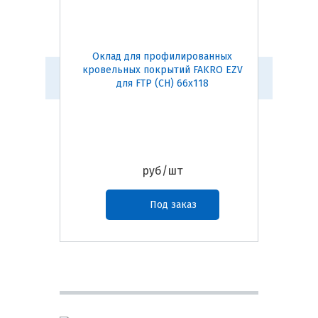
Оклад для профилированных
Оклад
кровельных покрытий FAKRO EZV
кровел
для FTP (CH) 66х118
руб/шт
Под заказ