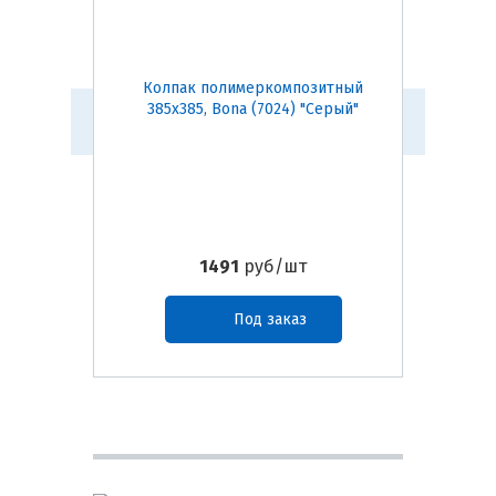
Колпак полимеркомпозитный
Парап
385х385, Bona (7024) "Серый"
260 мм
1491
руб/шт
Под заказ