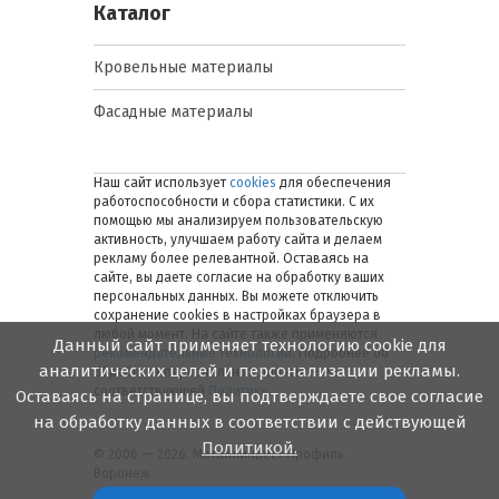
Каталог
Кровельные материалы
Фасадные материалы
Наш сайт использует
cookies
для обеспечения
работоспособности и сбора статистики. С их
помощью мы анализируем пользовательскую
активность, улучшаем работу сайта и делаем
рекламу более релевантной. Оставаясь на
сайте, вы даете согласие на обработку ваших
персональных данных. Вы можете отключить
сохранение cookies в настройках браузера в
любой момент. На сайте также применяются
Данный сайт применяет технологию cookie для
рекомендательные технологии
. Подробнее об
аналитических целей и персонализации рекламы.
обработке персональных данных — в
соответствующей
Политике
.
Оставаясь на странице, вы подтверждаете свое согласие
на обработку данных в соответствии с действующей
Политикой.
© 2006 — 2026. Металлинвест Профиль.
Воронеж