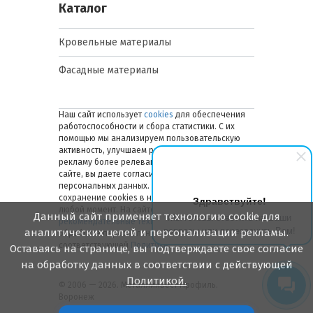
Каталог
Кровельные материалы
Фасадные материалы
Наш сайт использует
cookies
для обеспечения
работоспособности и сбора статистики. С их
помощью мы анализируем пользовательскую
активность, улучшаем работу сайта и делаем
рекламу более релевантной. Оставаясь на
сайте, вы даете согласие на обработку ваших
персональных данных. Вы можете отключить
сохранение cookies в настройках браузера в
Здравствуйте!
любой момент. На сайте также применяются
Данный сайт применяет технологию cookie для
Мы готовы ответить на Ваши
рекомендательные технологии
. Подробнее об
вопросы или перезвонить Вам!
аналитических целей и персонализации рекламы.
обработке персональных данных — в
соответствующей
Политике
.
Оставаясь на странице, вы подтверждаете свое согласие
на обработку данных в соответствии с действующей
Политикой.
© 2006 — 2026. Металлинвест Профиль.
Воронеж