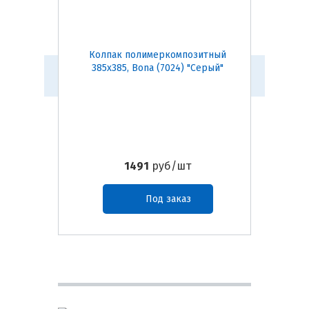
Колпак полимеркомпозитный
Парап
385х385, Bona (7024) "Серый"
260 мм
1491
руб/шт
Под заказ