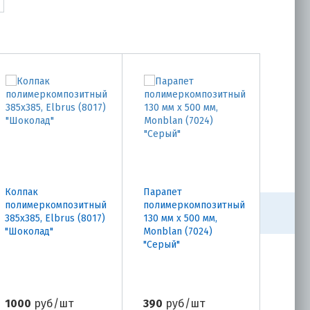
Колпак
Парапет
Парап
полимеркомпозитный
полимеркомпозитный
полим
385х385, Elbrus (8017)
130 мм х 500 мм,
130 мм
"Шоколад"
Monblan (7024)
Monbl
"Серый"
"Кори
1000
руб/шт
390
руб/шт
390
р