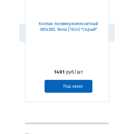
Колпак полимеркомпозитный
Парап
385х385, Bona (7024) "Серый"
260 мм
1491
руб/шт
Под заказ