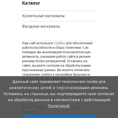
Каталог
Кровельные материалы
Фасадные материалы
Наш сайт использует
cookies
для обеспечения
работоспособности и сбора статистики. С их
помощью мы анализируем пользовательскую
активность, улучшаем работу сайта и делаем
рекламу более релевантной. Оставаясь на
сайте, вы даете согласие на обработку ваших
персональных данных. Вы можете отключить
сохранение cookies в настройках браузера в
любой момент. На сайте также применяются
Данный сайт применяет технологию cookie для
рекомендательные технологии
. Подробнее об
аналитических целей и персонализации рекламы.
обработке персональных данных — в
соответствующей
Политике
.
Оставаясь на странице, вы подтверждаете свое согласие
на обработку данных в соответствии с действующей
Политикой.
© 2006 — 2026. Металлинвест Профиль.
Воронеж