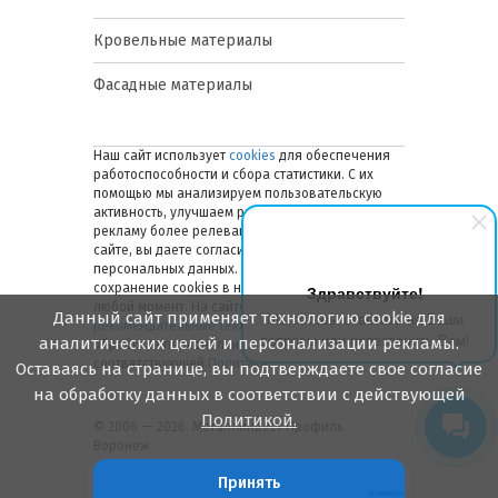
Кровельные материалы
Фасадные материалы
Наш сайт использует
cookies
для обеспечения
работоспособности и сбора статистики. С их
помощью мы анализируем пользовательскую
активность, улучшаем работу сайта и делаем
рекламу более релевантной. Оставаясь на
сайте, вы даете согласие на обработку ваших
персональных данных. Вы можете отключить
сохранение cookies в настройках браузера в
Здравствуйте!
любой момент. На сайте также применяются
Данный сайт применяет технологию cookie для
Мы готовы ответить на Ваши
рекомендательные технологии
. Подробнее об
вопросы или перезвонить Вам!
аналитических целей и персонализации рекламы.
обработке персональных данных — в
соответствующей
Политике
.
Оставаясь на странице, вы подтверждаете свое согласие
на обработку данных в соответствии с действующей
Политикой.
© 2006 — 2026. Металлинвест Профиль.
Воронеж
Принять