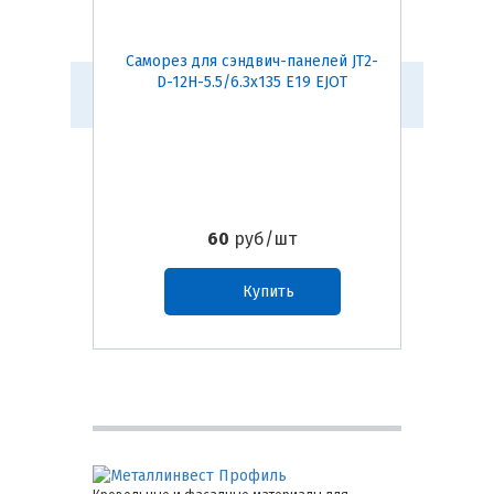
Саморез для сэндвич-панелей JT2-
Саморез
D-12H-5.5/6.3х135 E19 EJOT
D-12
60
руб/шт
Купить