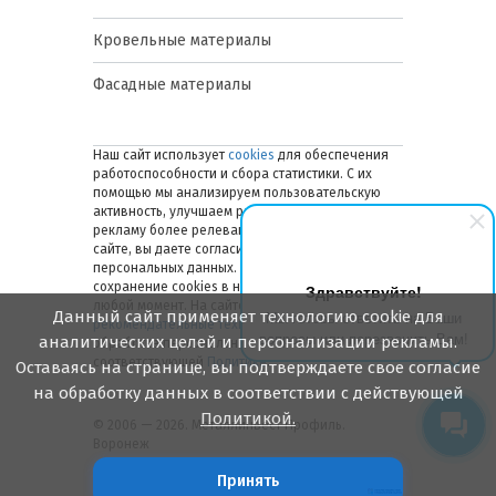
Кровельные материалы
Фасадные материалы
Наш сайт использует
cookies
для обеспечения
работоспособности и сбора статистики. С их
помощью мы анализируем пользовательскую
активность, улучшаем работу сайта и делаем
рекламу более релевантной. Оставаясь на
сайте, вы даете согласие на обработку ваших
персональных данных. Вы можете отключить
сохранение cookies в настройках браузера в
Здравствуйте!
любой момент. На сайте также применяются
Данный сайт применяет технологию cookie для
Мы готовы ответить на Ваши
рекомендательные технологии
. Подробнее об
вопросы или перезвонить Вам!
аналитических целей и персонализации рекламы.
обработке персональных данных — в
соответствующей
Политике
.
Оставаясь на странице, вы подтверждаете свое согласие
на обработку данных в соответствии с действующей
Политикой.
© 2006 — 2026. Металлинвест Профиль.
Воронеж
Принять