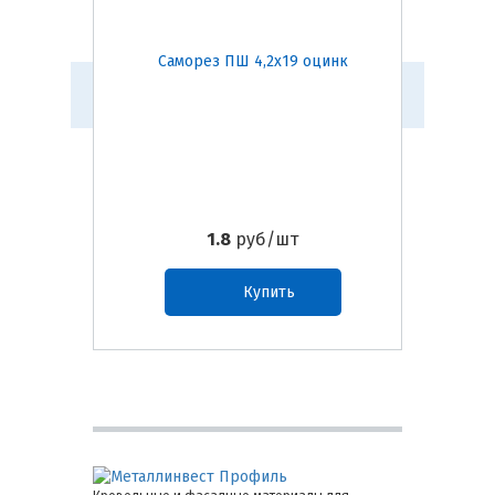
Саморез ПШ 4,2х19 оцинк
Самор
1.8
руб/шт
Купить