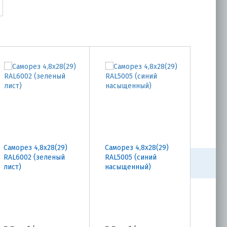
Саморез 4,8х28(29)
Саморез 4,8х28(29)
Самор
RAL6002 (зеленый
RAL5005 (синий
RAL30
лист)
насыщенный)
насы