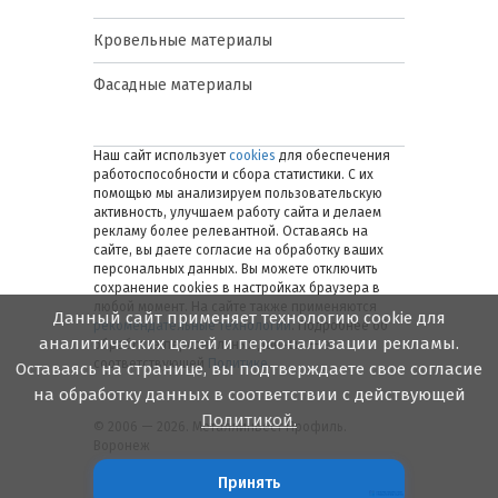
Кровельные материалы
Фасадные материалы
Наш сайт использует
cookies
для обеспечения
работоспособности и сбора статистики. С их
помощью мы анализируем пользовательскую
активность, улучшаем работу сайта и делаем
рекламу более релевантной. Оставаясь на
сайте, вы даете согласие на обработку ваших
персональных данных. Вы можете отключить
сохранение cookies в настройках браузера в
любой момент. На сайте также применяются
Данный сайт применяет технологию cookie для
рекомендательные технологии
. Подробнее об
аналитических целей и персонализации рекламы.
обработке персональных данных — в
соответствующей
Политике
.
Оставаясь на странице, вы подтверждаете свое согласие
на обработку данных в соответствии с действующей
Политикой.
© 2006 — 2026. Металлинвест Профиль.
Воронеж
Принять