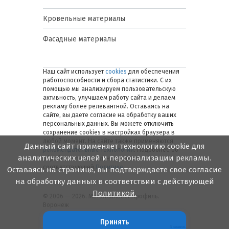
Кровельные материалы
Фасадные материалы
Наш сайт использует
cookies
для обеспечения
работоспособности и сбора статистики. С их
помощью мы анализируем пользовательскую
активность, улучшаем работу сайта и делаем
рекламу более релевантной. Оставаясь на
сайте, вы даете согласие на обработку ваших
персональных данных. Вы можете отключить
сохранение cookies в настройках браузера в
любой момент. На сайте также применяются
Данный сайт применяет технологию cookie для
рекомендательные технологии
. Подробнее об
аналитических целей и персонализации рекламы.
обработке персональных данных — в
соответствующей
Политике
.
Оставаясь на странице, вы подтверждаете свое согласие
на обработку данных в соответствии с действующей
Политикой.
© 2006 — 2026. Металлинвест Профиль.
Воронеж
Принять