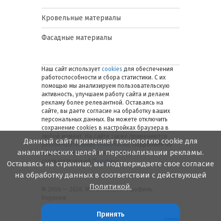
Кровельные материалы
Фасадные материалы
Наш сайт использует
cookies
для обеспечения
работоспособности и сбора статистики. С их
помощью мы анализируем пользовательскую
активность, улучшаем работу сайта и делаем
рекламу более релевантной. Оставаясь на
сайте, вы даете согласие на обработку ваших
персональных данных. Вы можете отключить
сохранение cookies в настройках браузера в
любой момент. На сайте также применяются
Данный сайт применяет технологию cookie для
рекомендательные технологии
. Подробнее об
аналитических целей и персонализации рекламы.
обработке персональных данных — в
соответствующей
Политике
.
Оставаясь на странице, вы подтверждаете свое согласие
на обработку данных в соответствии с действующей
Политикой.
© 2006 — 2026. Металлинвест Профиль.
Воронеж
Принять