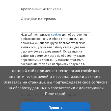
Кровельные материалы
Фасадные материалы
Наш сайт использует
cookies
для обеспечения
работоспособности и сбора статистики. С их
помощью мы анализируем пользовательскую
активность, улучшаем работу сайта и делаем
рекламу более релевантной. Оставаясь на
сайте, вы даете согласие на обработку ваших
персональных данных. Вы можете отключить
сохранение cookies в настройках браузера в
любой момент. На сайте также применяются
Данный сайт применяет технологию cookie для
рекомендательные технологии
. Подробнее об
аналитических целей и персонализации рекламы.
обработке персональных данных — в
соответствующей
Политике
.
Оставаясь на странице, вы подтверждаете свое согласие
на обработку данных в соответствии с действующей
Политикой.
© 2006 — 2026. Металлинвест Профиль.
Воронеж
Принять