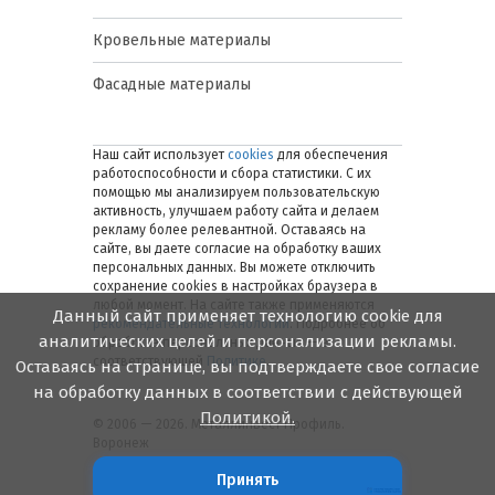
Кровельные материалы
Фасадные материалы
Наш сайт использует
cookies
для обеспечения
работоспособности и сбора статистики. С их
помощью мы анализируем пользовательскую
активность, улучшаем работу сайта и делаем
рекламу более релевантной. Оставаясь на
сайте, вы даете согласие на обработку ваших
персональных данных. Вы можете отключить
сохранение cookies в настройках браузера в
любой момент. На сайте также применяются
Данный сайт применяет технологию cookie для
рекомендательные технологии
. Подробнее об
аналитических целей и персонализации рекламы.
обработке персональных данных — в
соответствующей
Политике
.
Оставаясь на странице, вы подтверждаете свое согласие
на обработку данных в соответствии с действующей
Политикой.
© 2006 — 2026. Металлинвест Профиль.
Воронеж
Принять