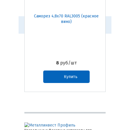
Саморез 4,8х70 RAL3005 (красное
Са
вино)
(к
8
руб/шт
Купить