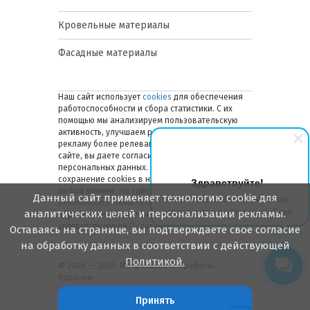
Кровельные материалы
Фасадные материалы
Наш сайт использует
cookies
для обеспечения
работоспособности и сбора статистики. С их
помощью мы анализируем пользовательскую
активность, улучшаем работу сайта и делаем
рекламу более релевантной. Оставаясь на
сайте, вы даете согласие на обработку ваших
персональных данных. Вы можете отключить
сохранение cookies в настройках браузера в
Здравствуйте!
любой момент. На сайте также применяются
Данный сайт применяет технологию cookie для
Мы готовы ответить на Ваши
рекомендательные технологии
. Подробнее об
вопросы или перезвонить Вам!
аналитических целей и персонализации рекламы.
обработке персональных данных — в
соответствующей
Политике
.
Оставаясь на странице, вы подтверждаете свое согласие
на обработку данных в соответствии с действующей
Политикой.
© 2006 — 2026. Металлинвест Профиль.
Воронеж
Принять