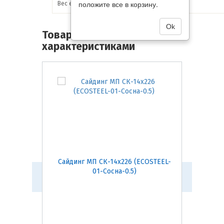
положите все в корзину.
Вес единицы товара:
3.97 кг
Ok
Товары со схожими
характеристиками
Сайдинг МП СК-14х226 (ECOSTEEL-
Сайдинг
01-Сосна-0.5)