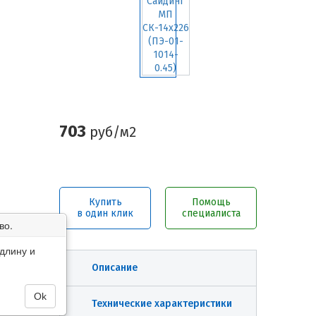
703
руб/м2
Купить
Помощь
в один клик
специалиста
во.
длину и
Описание
Ok
Технические характеристики