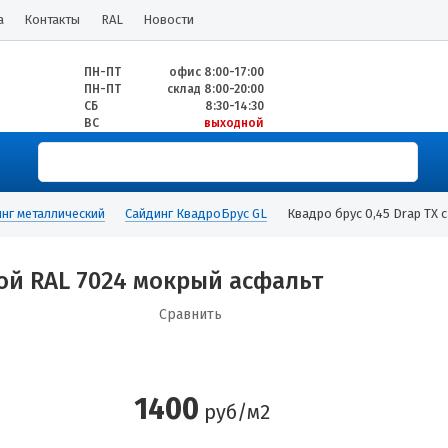
а
Контакты
RAL
Новости
ПН-ПТ
офис 8:00-17:00
ПН-ПТ
склад 8:00-20:00
СБ
8:30-14:30
ВС
выходной
нг металлический
Сайдинг КвадроБрус GL
Квадро брус 0,45 Drap TX 
кой RAL 7024 мокрый асфальт
Сравнить
1400
руб/м2