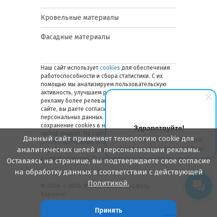
Кровельные материалы
Фасадные материалы
Наш сайт использует
cookies
для обеспечения
работоспособности и сбора статистики. С их
помощью мы анализируем пользовательскую
активность, улучшаем работу сайта и делаем
рекламу более релевантной. Оставаясь на
сайте, вы даете согласие на обработку ваших
персональных данных. Вы можете отключить
сохранение cookies в настройках браузера в
Здравствуйте!
любой момент. На сайте также применяются
Данный сайт применяет технологию cookie для
Мы готовы ответить на Ваши
рекомендательные технологии
. Подробнее об
вопросы или перезвонить Вам!
аналитических целей и персонализации рекламы.
обработке персональных данных — в
соответствующей
Политике
.
Оставаясь на странице, вы подтверждаете свое согласие
на обработку данных в соответствии с действующей
Политикой.
© 2006 — 2026. Металлинвест Профиль.
Воронеж
Принять