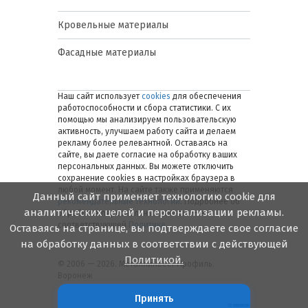
Кровельные материалы
Фасадные материалы
Наш сайт использует
cookies
для обеспечения
работоспособности и сбора статистики. С их
помощью мы анализируем пользовательскую
активность, улучшаем работу сайта и делаем
рекламу более релевантной. Оставаясь на
сайте, вы даете согласие на обработку ваших
персональных данных. Вы можете отключить
сохранение cookies в настройках браузера в
любой момент. На сайте также применяются
Данный сайт применяет технологию cookie для
рекомендательные технологии
. Подробнее об
аналитических целей и персонализации рекламы.
обработке персональных данных — в
соответствующей
Политике
.
Оставаясь на странице, вы подтверждаете свое согласие
на обработку данных в соответствии с действующей
Политикой.
© 2006 — 2026. Металлинвест Профиль.
Воронеж
Принять