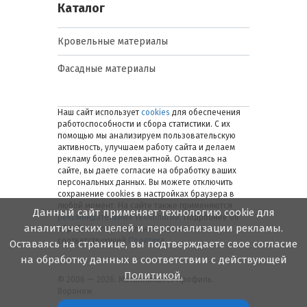
Каталог
Кровельные материалы
Фасадные материалы
Наш сайт использует
cookies
для обеспечения
работоспособности и сбора статистики. С их
помощью мы анализируем пользовательскую
активность, улучшаем работу сайта и делаем
рекламу более релевантной. Оставаясь на
сайте, вы даете согласие на обработку ваших
персональных данных. Вы можете отключить
сохранение cookies в настройках браузера в
любой момент. На сайте также применяются
Данный сайт применяет технологию cookie для
рекомендательные технологии
. Подробнее об
аналитических целей и персонализации рекламы.
обработке персональных данных — в
соответствующей
Политике
.
Оставаясь на странице, вы подтверждаете свое согласие
на обработку данных в соответствии с действующей
Политикой.
© 2006 — 2026. Металлинвест Профиль.
Воронеж