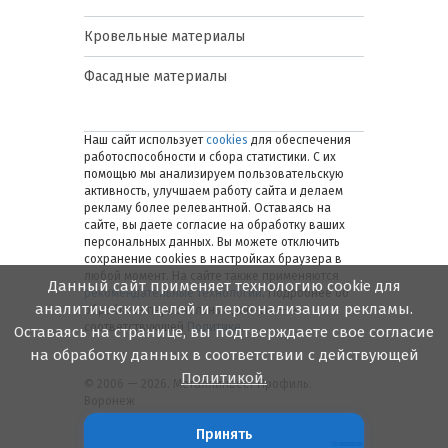
Кровельные материалы
Фасадные материалы
Наш сайт использует
cookies
для обеспечения
работоспособности и сбора статистики. С их
помощью мы анализируем пользовательскую
активность, улучшаем работу сайта и делаем
рекламу более релевантной. Оставаясь на
сайте, вы даете согласие на обработку ваших
персональных данных. Вы можете отключить
сохранение cookies в настройках браузера в
любой момент. На сайте также применяются
Данный сайт применяет технологию cookie для
рекомендательные технологии
. Подробнее об
аналитических целей и персонализации рекламы.
обработке персональных данных — в
соответствующей
Политике
.
Оставаясь на странице, вы подтверждаете свое согласие
на обработку данных в соответствии с действующей
Политикой.
© 2006 — 2026. Металлинвест Профиль.
Воронеж
Принять