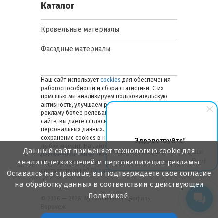
Каталог
Кровельные материалы
Фасадные материалы
Наш сайт использует
cookies
для обеспечения
работоспособности и сбора статистики. С их
помощью мы анализируем пользовательскую
активность, улучшаем работу сайта и делаем
рекламу более релевантной. Оставаясь на
сайте, вы даете согласие на обработку ваших
персональных данных. Вы можете отключить
сохранение cookies в настройках браузера в
Здравствуйте!
любой момент. На сайте также применяются
Данный сайт применяет технологию cookie для
Мы готовы ответить на Ваши
рекомендательные технологии
. Подробнее об
вопросы или перезвонить Вам!
аналитических целей и персонализации рекламы.
обработке персональных данных — в
соответствующей
Политике
.
Оставаясь на странице, вы подтверждаете свое согласие
на обработку данных в соответствии с действующей
Политикой.
© 2006 — 2026. Металлинвест Профиль.
Воронеж